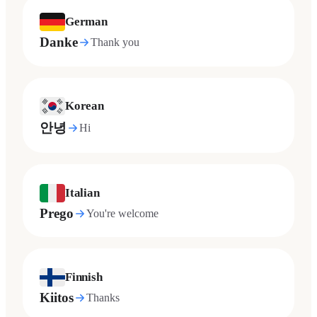
German
Danke
Thank you
Korean
안녕
Hi
Italian
Prego
You're welcome
Finnish
Kiitos
Thanks