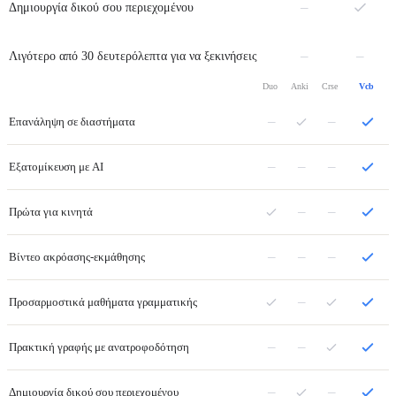
Όχι
–
Δημιουργία δικού σου περιεχομένου
Όχι
Όχι
–
–
Λιγότερο από 30 δευτερόλεπτα για να ξεκινήσεις
Duo
Anki
Crse
Vcb
–
–
Επανάληψη σε διαστήματα
–
–
–
Εξατομίκευση με AI
–
–
Πρώτα για κινητά
–
–
–
Βίντεο ακρόασης-εκμάθησης
–
Προσαρμοστικά μαθήματα γραμματικής
–
–
Πρακτική γραφής με ανατροφοδότηση
–
–
Δημιουργία δικού σου περιεχομένου