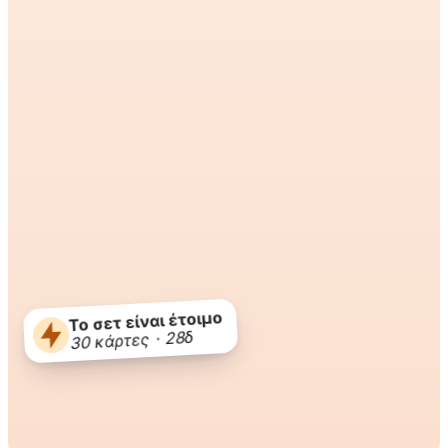
Το σετ είναι έτοιμο
30 κάρτες · 28δ