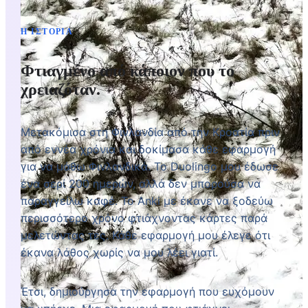
on the street
Η ΙΣΤΟΡΊΑ
Φτιαγμένο από κάποιον που το
χρειαζόταν.
Μετακόμισα στη Φινλανδία από την Κροατία πριν
από εννέα χρόνια και δοκίμασα κάθε εφαρμογή
για να μάθω Φινλανδικά. Το Duolingo μου έδωσε
ένα σερί 200 ημερών, αλλά δεν μπορούσα να
παραγγείλω καφέ. Το Anki με έκανε να ξοδεύω
περισσότερο χρόνο φτιάχνοντας κάρτες παρά
μελετώντας τες. Κάθε εφαρμογή μου έλεγε ότι
έκανα λάθος χωρίς να μου λέει γιατί.
Έτσι, δημιούργησα την εφαρμογή που ευχόμουν