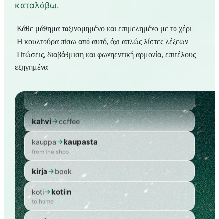
καταλάβω.
Κάθε μάθημα ταξινομημένο και επιμελημένο με το χέρι
Η κουλτούρα πίσω από αυτό, όχι απλώς λίστες λέξεων
Πτώσεις, διαβάθμιση και φωνηεντική αρμονία, επιτέλους
talo
house
εξηγημένα
talossa
talo
in the house
kahvi
coffee
kaupasta
kauppa
from the shop
kirja
book
kotiin
koti
to home
vesi
water