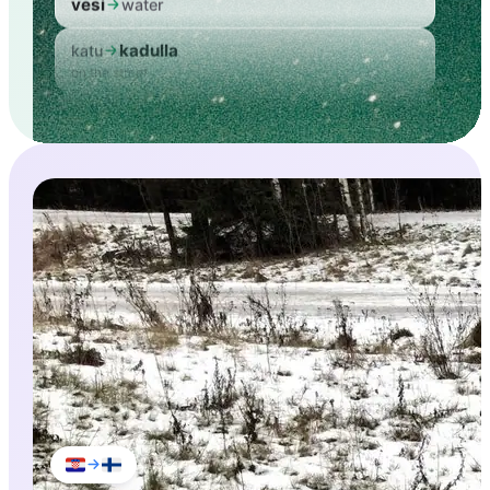
kadulla
katu
on the street
talo
house
talossa
talo
in the house
kahvi
coffee
kaupasta
kauppa
from the shop
kirja
book
kotiin
koti
to home
vesi
water
kadulla
katu