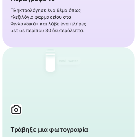
Πληκτρολόγησε ένα θέμα όπως
«λεξιλόγιο φαρμακείου στα
Φινλανδικά» και λάβε ένα πλήρες
σετ σε περίπου 30 δευτερόλεπτα.
talo · house
kissa · cat
Τράβηξε μια φωτογραφία