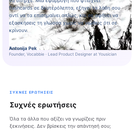
να υπήρχε. Μια εφαρμογή που φτιάχνει
flashcards σε δευτερόλεπτα, εξηγεί τα λάθη σου
αντί να τα επισημαίνει απλώς, και σε αφήνει να
εξασκήσεις τη γλώσσα χωρίς να νιώθεις ότι σε
κρίνουν.
Antonija Pek
Founder, Vocabbie · Lead Product Designer at Yousician
ΣΥΧΝΈΣ ΕΡΩΤΉΣΕΙΣ
Συχνές ερωτήσεις
Όλα τα άλλα που αξίζει να γνωρίζεις πριν
ξεκινήσεις. Δεν βρίσκεις την απάντησή σου;