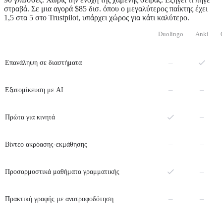
στραβά. Σε μια αγορά $85 δισ. όπου ο μεγαλύτερος παίκτης έχει
1,5 στα 5 στο Trustpilot, υπάρχει χώρος για κάτι καλύτερο.
Duolingo
Anki
Όχι
–
Επανάληψη σε διαστήματα
Όχι
Όχι
–
–
Εξατομίκευση με AI
Όχι
–
Πρώτα για κινητά
Όχι
Όχι
–
–
Βίντεο ακρόασης-εκμάθησης
Όχι
–
Προσαρμοστικά μαθήματα γραμματικής
Όχι
Όχι
–
–
Πρακτική γραφής με ανατροφοδότηση