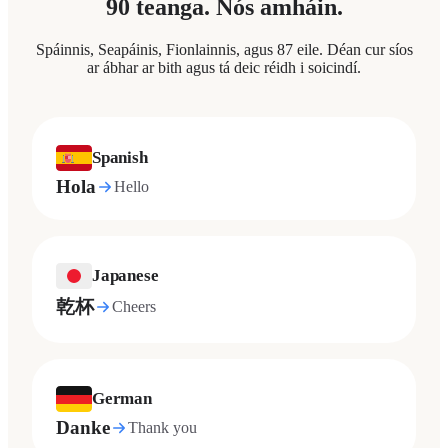
90 teanga. Nós amháin.
Spáinnis, Seapáinis, Fionlainnis, agus 87 eile. Déan cur síos
ar ábhar ar bith agus tá deic réidh i soicindí.
Spanish
Hola
Hello
Japanese
乾杯
Cheers
German
Danke
Thank you