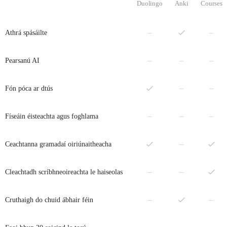
Duolingo
Anki
Courses
Níl
Níl
–
–
Athrá spásáilte
Níl
Níl
Níl
–
–
–
Pearsanú AI
Níl
Níl
–
–
Fón póca ar dtús
Níl
Níl
Níl
–
–
–
Físeáin éisteachta agus foghlama
Níl
–
Ceachtanna gramadaí oiriúnaitheacha
Níl
Níl
–
–
Cleachtadh scríbhneoireachta le haiseolas
Níl
Níl
–
–
Cruthaigh do chuid ábhair féin
Níl
Níl
Níl