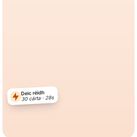
Deic réidh
30 cárta · 28s