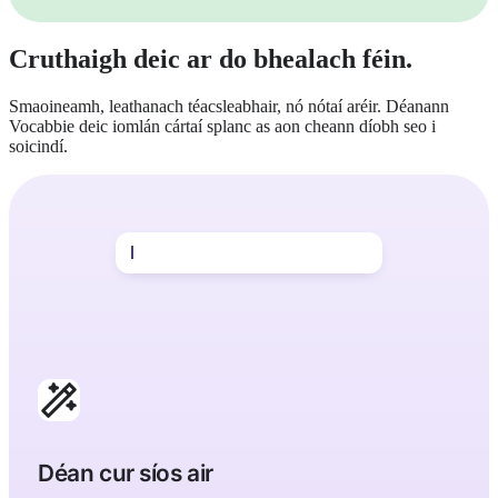
Cruthaigh deic ar do bhealach féin.
Smaoineamh, leathanach téacsleabhair, nó nótaí aréir. Déanann
Vocabbie deic iomlán cártaí splanc as aon cheann díobh seo i
soicindí.
foclóir cógaisíochta i bhFionlainnis
Déan cur síos air