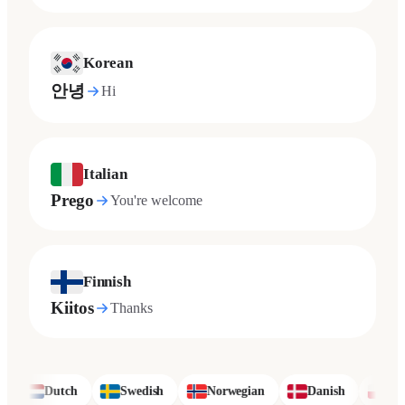
Korean
안녕
Hi
Italian
Prego
You're welcome
Finnish
Kiitos
Thanks
Dutch
Swedish
Norwegian
Danish
Polish