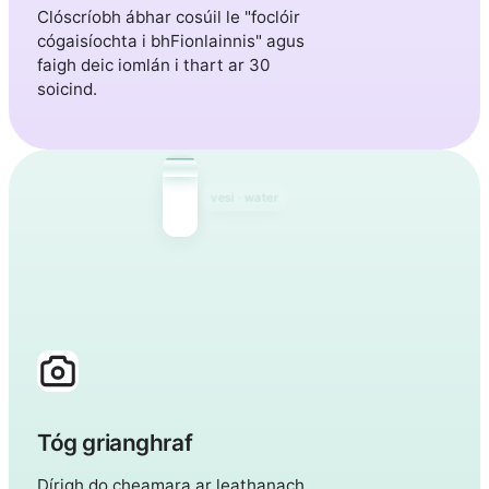
Clóscríobh ábhar cosúil le "foclóir
cógaisíochta i bhFionlainnis" agus
faigh deic iomlán i thart ar 30
soicind.
talo · house
kissa · cat
Tóg grianghraf
Dírigh do cheamara ar leathanach