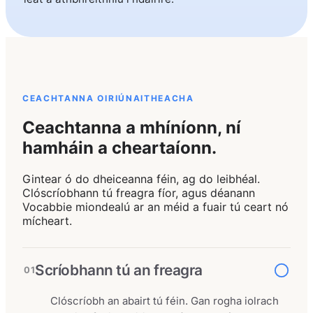
CEACHTANNA OIRIÚNAITHEACHA
Ceachtanna a mhíníonn, ní
hamháin a cheartaíonn.
Gintear ó do dheiceanna féin, ag do leibhéal.
Clóscríobhann tú freagra fíor, agus déanann
Vocabbie miondealú ar an méid a fuair tú ceart nó
mícheart.
Scríobhann tú an freagra
01
Clóscríobh an abairt tú féin. Gan rogha iolrach