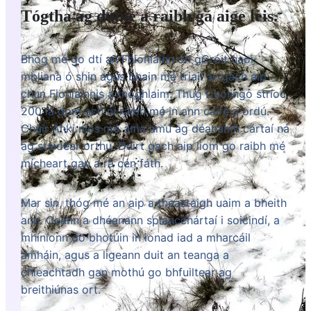
Tógtha ag duine a raibh gá aige leis.
Bhog mé go dtí an Fhionlainn ón gCróit naoi
mbliana ó shin agus bhain mé triail as gach aip
chun Fionlainnis a fhoghlaim. Thug Duolingo stríoc
200 lá dom ach ní raibh mé in ann caife a ordú.
Chuir Anki níos mó ama amú ag déanamh cártaí ná
ag staidéar orthu. Dúirt gach aip liom go raibh mé
mícheart gan a rá cén fáth.
Mar sin, thóg mé an aip a theastaigh uaim a bheith
ann. Ceann a dhéanann splancchártaí i soicindí, a
mhíníonn do bhotúin in ionad iad a mharcáil
amháin, agus a ligeann duit an teanga a
chleachtadh gan mothú go bhfuiltear ag
breithiúnas ort.