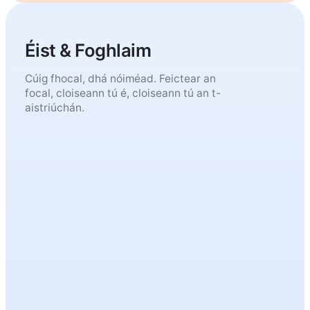
Éist & Foghlaim
Cúig fhocal, dhá nóiméad. Feictear an
focal, cloiseann tú é, cloiseann tú an t-
aistriúchán.