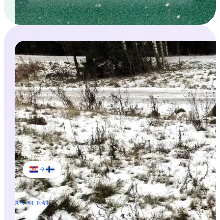
talo
house
talossa
talo
in the house
kahvi
coffee
kaupasta
kauppa
from the shop
kirja
book
kotiin
koti
to home
vesi
water
kadulla
katu
on the street
AN SCÉAL