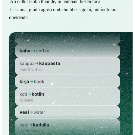
An cultúr taobh thiar de, ní hamháin liostaí focal
Cásanna, grádú agus comhchuibheas gutaí, míníodh faoi
talo
house
dheireadh
talossa
talo
in the house
kahvi
coffee
kaupasta
kauppa
from the shop
kirja
book
kotiin
koti
to home
vesi
water
kadulla
katu
on the street