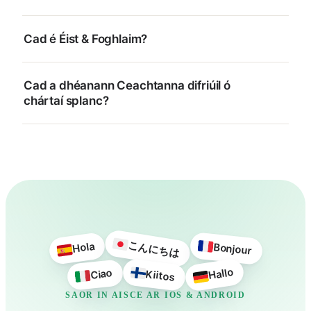
Cad é Éist & Foghlaim?
Cad a dhéanann Ceachtanna difriúil ó
chártaí splanc?
こんにちは
Hola
Bonjour
Hallo
Ciao
Kiitos
SAOR IN AISCE AR IOS & ANDROID