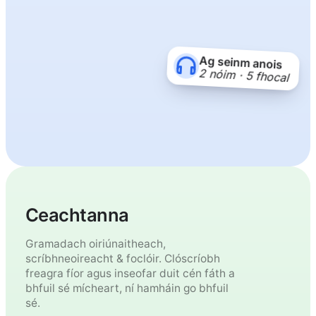
Ag seinm anois
2 nóim · 5 fhocal
Ceachtanna
Gramadach oiriúnaitheach,
scríbhneoireacht & foclóir. Clóscríobh
freagra fíor agus inseofar duit cén fáth a
bhfuil sé mícheart, ní hamháin go bhfuil
sé.