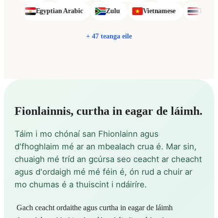
Sinhala
Egyptian Arabic
Zulu
Vietnamese
+ 47 teanga eile
Fionlainnis, curtha in eagar de láimh.
Táim i mo chónaí san Fhionlainn agus
d'fhoghlaim mé ar an mbealach crua é. Mar sin,
chuaigh mé tríd an gcúrsa seo ceacht ar cheacht
agus d'ordaigh mé mé féin é, ón rud a chuir ar
mo chumas é a thuiscint i ndáiríre.
Gach ceacht ordaithe agus curtha in eagar de láimh