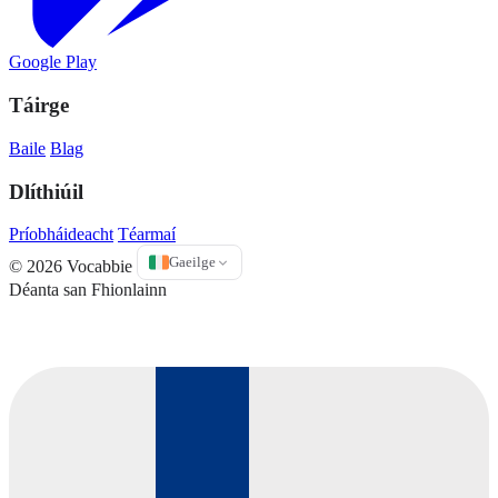
Google Play
Táirge
Baile
Blag
Dlíthiúil
Príobháideacht
Téarmaí
Gaeilge
© 2026 Vocabbie
Déanta san Fhionlainn