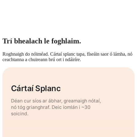
Trí bhealach le foghlaim.
Roghnaigh do nóiméad. Cártaí splanc tapa, físeáin saor ó lámha, nó
ceachtanna a chuireann brú ort i ndáiríre.
Cártaí Splanc
Déan cur síos ar ábhar, greamaigh nótaí,
nó tóg grianghraf. Deic iomlán i ~30
soicind.