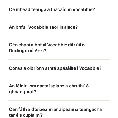
Cé mhéad teanga a thacaíonn Vocabbie?
An bhfuil Vocabbie saor in aisce?
Cén chaoi a bhfuil Vocabbie difriúil ó
Duolingo nó Anki?
Conas a oibríonn athrá spásáilte i Vocabbie?
An féidir liom cártaí splanc a chruthú ó
ghrianghraf?
Cén fáth a dteipeann ar aipeanna teangacha
tar éis cúpla mí?