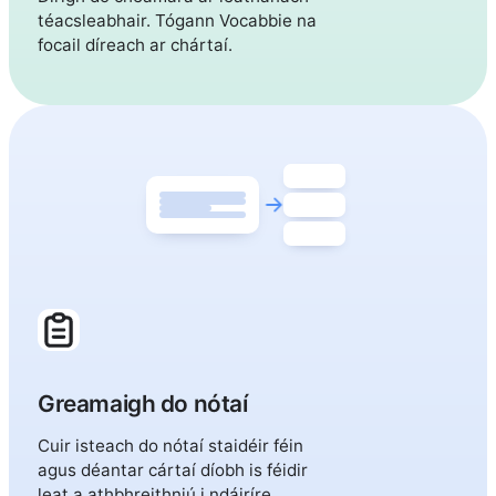
téacsleabhair. Tógann Vocabbie na
focail díreach ar chártaí.
Greamaigh do nótaí
Cuir isteach do nótaí staidéir féin
agus déantar cártaí díobh is féidir
leat a athbhreithniú i ndáiríre.