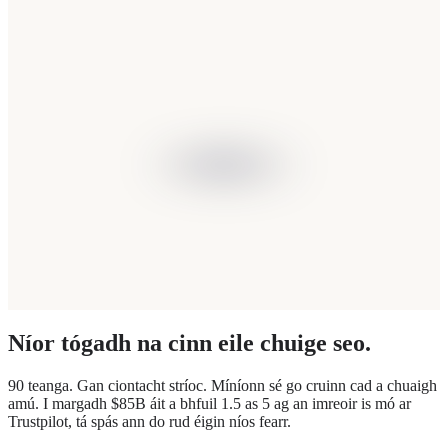
Níor tógadh na cinn eile chuige seo.
90 teanga. Gan ciontacht stríoc. Míníonn sé go cruinn cad a chuaigh
amú. I margadh $85B áit a bhfuil 1.5 as 5 ag an imreoir is mó ar
Trustpilot, tá spás ann do rud éigin níos fearr.