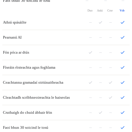
–
–
–
Faoi bhun 30 soicind le tosú
Duo
Anki
Crse
Vcb
–
–
Athrá spásáilte
–
–
–
Pearsanú AI
–
–
Fón póca ar dtús
–
–
–
Físeáin éisteachta agus foghlama
–
Ceachtanna gramadaí oiriúnaitheacha
–
–
Cleachtadh scríbhneoireachta le haiseolas
–
–
Cruthaigh do chuid ábhair féin
–
–
–
Faoi bhun 30 soicind le tosú