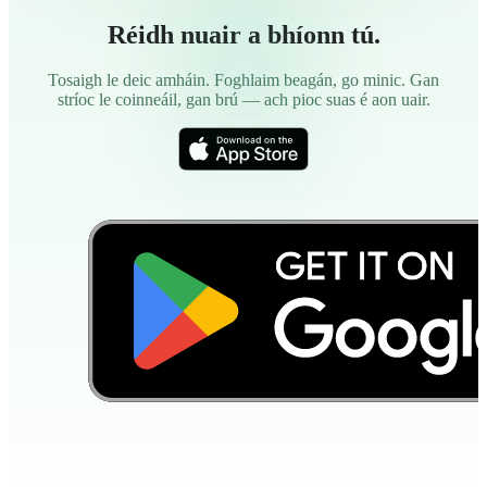
Réidh nuair a bhíonn tú.
Tosaigh le deic amháin. Foghlaim beagán, go minic. Gan
stríoc le coinneáil, gan brú — ach pioc suas é aon uair.