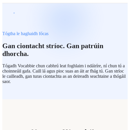
Tógtha le haghaidh fócas
Gan ciontacht stríoc. Gan patrúin
dhorcha.
Tógadh Vocabbie chun cabhrú leat foghlaim i ndáiríre, ní chun tú a
choinneáil gafa. Caill lá agus pioc suas an áit ar fhág tú. Gan stríoc
le cailleadh, gan turas ciontachta as an deireadh seachtaine a thógáil
saor.