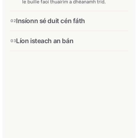
le buille faoi thuairim a dhéanamh tríd.
Insíonn sé duit cén fáth
02
Líon isteach an bán
03