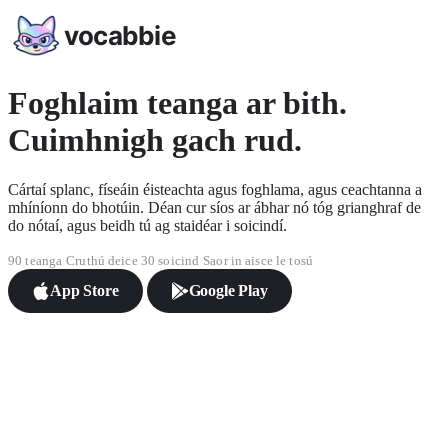
vocabbie
Foghlaim teanga ar bith.
Cuimhnigh gach rud.
Cártaí splanc, físeáin éisteachta agus foghlama, agus ceachtanna a
mhíníonn do bhotúin. Déan cur síos ar ábhar nó tóg grianghraf de
do nótaí, agus beidh tú ag staidéar i soicindí.
90 teanga
Cruthú deice 30 soicind
Saor in aisce le tosú
App Store
Google Play