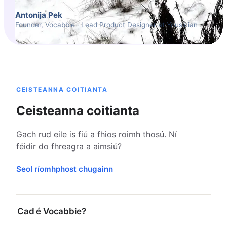
Antonija Pek
Founder, Vocabbie · Lead Product Designer at Yousician
CEISTEANNA COITIANTA
Ceisteanna coitianta
Gach rud eile is fiú a fhios roimh thosú. Ní
féidir do fhreagra a aimsiú?
Seol ríomhphost chugainn
Cad é Vocabbie?