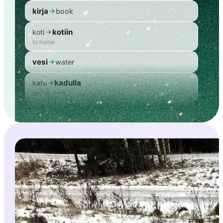
kirja
book
kotiin
koti
to home
vesi
water
kadulla
katu
on the street
talo
house
talossa
talo
in the house
kahvi
coffee
kaupasta
kauppa
from the shop
kirja
book