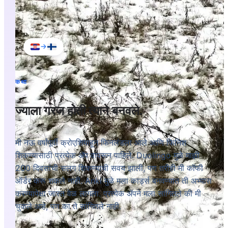
kotiin
koti
to home
vesi
water
kadulla
katu
on the street
कथा
ज्याला गरज होती त्याने बनवले.
मी नऊ वर्षांपूर्वी क्रोएशियाहून फिनलंडला आले आणि फिनिश
शिकण्यासाठी प्रत्येक ॲप वापरून पाहिले. Duolingo मुळे माझी
200 दिवसांची सलग शिकण्याची सवय झाली, पण तरीही मी कॉफी
ऑर्डर करू शकले नाही. Anki मुळे मला कार्ड्स बनवण्यात ती अभ्यास
करण्यापेक्षा जास्त वेळ लागला. प्रत्येक ॲपने मला सांगितले की मी
चुकले आहे, पण का ते सांगितले नाही.