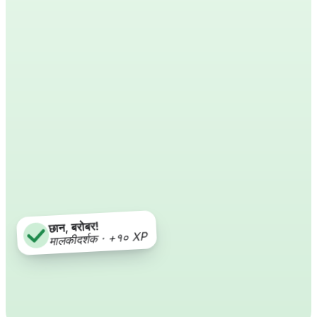
छान, बरोबर!
मालकीदर्शक · +१० XP