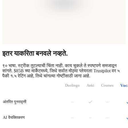
इतर याकरिता बनवले नव्हते.
९० भाषा. स्ट्रीक तुटल्याची चिंता नाही. काय चुकले ते स्पष्टपणे समजावून
सांगते. $85B च्या मार्केटमध्ये, जिथे सर्वात मोठ्या प्लेयरला Trustpilot वर ५
पैकी १.५ रेटिंग आहे, तिथे चांगल्या गोष्टींसाठी जागा आहे.
Duolingo
Anki
Courses
Voc
नाही
नाही
–
–
अंतरित पुनरावृत्ती
नाही
नाही
नाही
–
–
–
AI वैयक्तिकरण