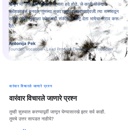
म्हणून मी असे ॲप बनवले, जे मला हवे होते. जे काही सेकंदात
फ्लॅशकार्ड्स बनवते, तुमच्या चुका फक्त दाखवण्याऐवजी त्या समजावून
सांगते आणि तुम्हाला कोणताही संकोच न वाटू देता भाषेचा सराव करू
देते.
Antonija Pek
Founder, Vocabbie · Lead Product Designer at Yousician
वारंवार विचारले जाणारे प्रश्न
वारंवार विचारले जाणारे प्रश्न
तुम्ही सुरुवात करण्यापूर्वी जाणून घेण्यासारखे इतर सर्व काही.
तुमचे उत्तर सापडत नाहीये?