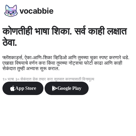
vocabbie
कोणतीही भाषा शिका. सर्व काही लक्षात
ठेवा.
फ्लॅशकार्ड्स, ऐका-आणि-शिका व्हिडिओ आणि तुमच्या चुका स्पष्ट करणारे धडे.
एखाद्या विषयाचे वर्णन करा किंवा तुमच्या नोट्सचा फोटो काढा आणि काही
सेकंदात तुम्ही अभ्यास सुरू कराल.
९० भाषा
३० सेकंदात डेक तयार करा
सुरुवात करण्यासाठी विनामूल्य
App Store
Google Play