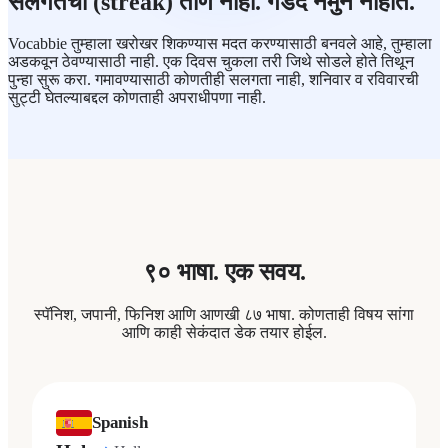
सलगतेचा (streak) ताण नाही. गडद नमुने नाहीत.
Vocabbie तुम्हाला खरोखर शिकण्यास मदत करण्यासाठी बनवले आहे, तुम्हाला
अडकवून ठेवण्यासाठी नाही. एक दिवस चुकला तरी जिथे सोडले होते तिथून
पुन्हा सुरू करा. गमावण्यासाठी कोणतीही सलगता नाही, शनिवार व रविवारची
सुट्टी घेतल्याबद्दल कोणताही अपराधीपणा नाही.
९० भाषा. एक सवय.
स्पॅनिश, जपानी, फिनिश आणि आणखी ८७ भाषा. कोणताही विषय सांगा
आणि काही सेकंदात डेक तयार होईल.
Spanish