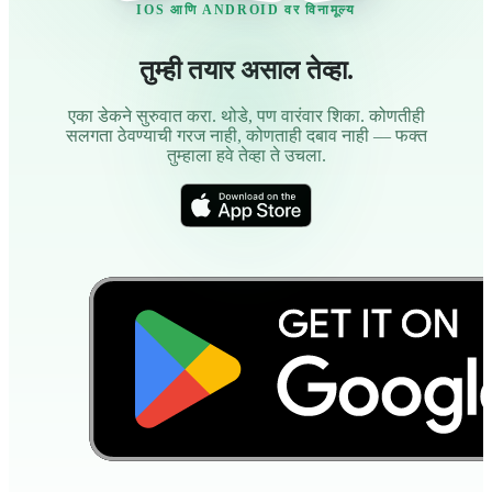
IOS आणि ANDROID वर विनामूल्य
तुम्ही तयार असाल तेव्हा.
एका डेकने सुरुवात करा. थोडे, पण वारंवार शिका. कोणतीही
सलगता ठेवण्याची गरज नाही, कोणताही दबाव नाही — फक्त
तुम्हाला हवे तेव्हा ते उचला.