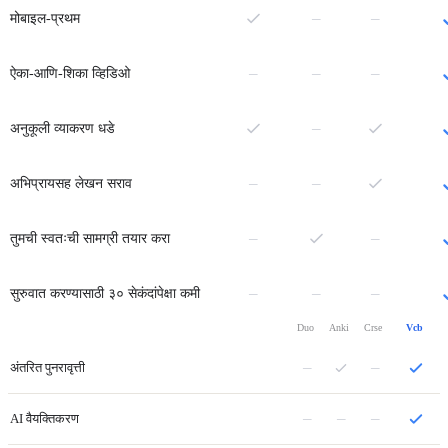
नाही
नाही
–
–
मोबाइल-प्रथम
नाही
नाही
नाही
–
–
–
ऐका-आणि-शिका व्हिडिओ
नाही
–
अनुकूली व्याकरण धडे
नाही
नाही
–
–
अभिप्रायसह लेखन सराव
नाही
नाही
–
–
तुमची स्वतःची सामग्री तयार करा
नाही
नाही
नाही
–
–
–
सुरुवात करण्यासाठी ३० सेकंदांपेक्षा कमी
Duo
Anki
Crse
Vcb
–
–
अंतरित पुनरावृत्ती
–
–
–
AI वैयक्तिकरण