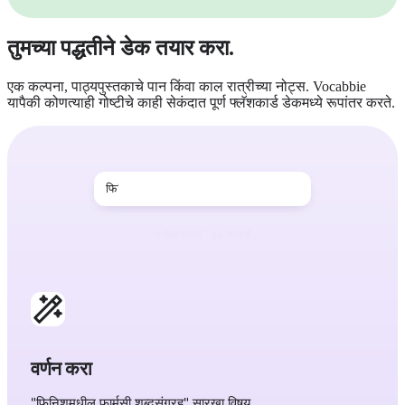
तुमच्या पद्धतीने डेक तयार करा.
एक कल्पना, पाठ्यपुस्तकाचे पान किंवा काल रात्रीच्या नोट्स. Vocabbie
यापैकी कोणत्याही गोष्टीचे काही सेकंदात पूर्ण फ्लॅशकार्ड डेकमध्ये रूपांतर करते.
फिनिशमधील फार्मसी शब्दसंग्रह
वर्णन करा
"फिनिशमधील फार्मसी शब्दसंग्रह" सारखा विषय