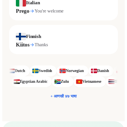
Italian
Prego
You're welcome
Finnish
Kiitos
Thanks
Dutch
Swedish
Norwegian
Danish
Polish
Sinhala
Egyptian Arabic
Zulu
Vietnamese
+ आणखी ४७ भाषा