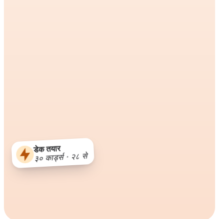
डेक तयार
३० कार्ड्स · २८ से