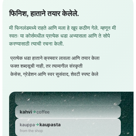
फिनिश, हाताने तयार केलेले.
मी फिनलंडमध्ये राहते आणि मला हे खूप कठीण गेले. म्हणून मी
स्वतः या कोर्समधील प्रत्येक धडा अभ्यासला आणि ते सोपे
करण्यासाठी त्याची रचना केली.
प्रत्येक धडा हाताने क्रमवार लावला आणि तयार केला
फक्त शब्दसूची नाही, तर त्यामागील संस्कृती
केसेस, ग्रेडेशन आणि स्वर सुसंवाद, शेवटी स्पष्ट केले
talo
house
talossa
talo
in the house
kahvi
coffee
kaupasta
kauppa
from the shop