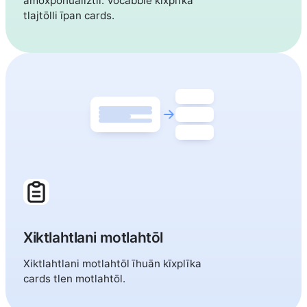
amoxpōhualiztli. Vocabbie kīxplīka
tlajtōlli īpan cards.
Xiktlahtlani motlahtōl
Xiktlahtlani motlahtōl īhuān kīxplīka
cards tlen motlahtōl.