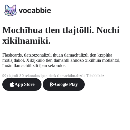
vocabbie
Mochīhua tlen tlajtōlli. Nochi
xikilnamiki.
Flashcards, tlatzotzonaliztli īhuān tlamachtīliztli tlen kīxplīka
motlajtlakōl. Xikijkuilo tlen tlamantli ahnozo xikilhuia motlahtōl,
īhuān tlamachtīliztli īpan sekondos.
90 tlajtoli
30 sekondos īpan deck tlamachīhualiztli
Tlāuhkīzāz
App Store
Google Play