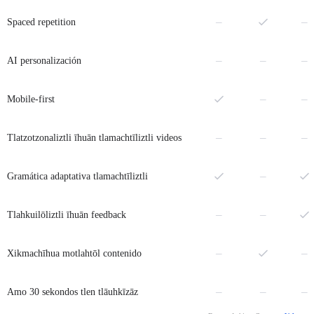
Amo
–
–
Spaced repetition
Amo
Amo
–
–
–
AI personalización
Amo
–
–
Mobile-first
Amo
Amo
–
–
–
Tlatzotzonaliztli īhuān tlamachtīliztli videos
Amo
–
Gramática adaptativa tlamachtīliztli
Amo
Amo
–
–
Tlahkuilōliztli īhuān feedback
Amo
–
–
Xikmachīhua motlahtōl contenido
Amo
Amo
–
–
–
Amo 30 sekondos tlen tlāuhkīzāz