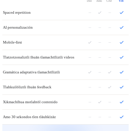
Duo
Anki
Crse
Vcb
–
–
Spaced repetition
–
–
–
AI personalización
–
–
Mobile-first
–
–
–
Tlatzotzonaliztli īhuān tlamachtīliztli videos
–
Gramática adaptativa tlamachtīliztli
–
–
Tlahkuilōliztli īhuān feedback
–
–
Xikmachīhua motlahtōl contenido
–
–
–
Amo 30 sekondos tlen tlāuhkīzāz