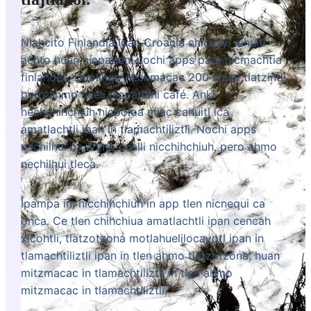
Niahcito Finlandia ipan Croacia chicueyi xihuitl
achto huan nicpatlani nochi apps para nicmachtia
finlandés. Duolingo nechmacac 200 ilhuitl tlatzintli,
pero ahmo hueli nicpatlani café. Anki
nechchihchiuh nicpoloa miac cahuitl ica
amatlachtli ipan in tlamachtiliztli. Nochi apps
nechilhui ca ahmo cualli nicchihchiuh, pero ahmo
nechilhui tleca.
Ipampa in, nicchihchiuh in app tlen nicnequi ca
onca. Ce tlen chihchiua amatlachtli ipan cencah
xicohtli, tlatzotzona motlahuelilocayotl ipan in
tlamachtiliztli ipan in tlen ahmo tlatzotzona, huan
mitzmacac in tlamachtiliztli in tlen ahmo
mitzmacac in tlamachtiliztli.