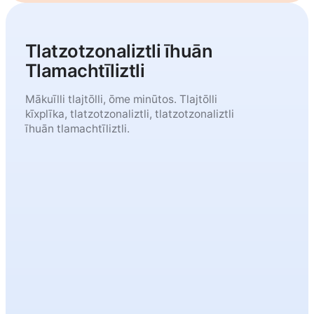
Tlatzotzonaliztli īhuān
Tlamachtīliztli
Mākuīlli tlajtōlli, ōme minūtos. Tlajtōlli
kīxplīka, tlatzotzonaliztli, tlatzotzonaliztli
īhuān tlamachtīliztli.