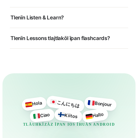
Tlenīn Listen & Learn?
Tlenīn Lessons tlajtlakōl īpan flashcards?
こんにちは
Hola
Bonjour
Hallo
Ciao
Kiitos
TLĀUHKĪZĀZ ĪPAN IOS ĪHUĀN ANDROID