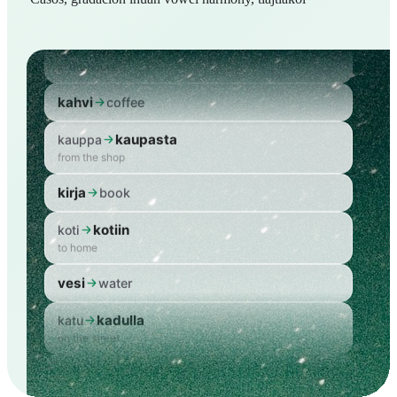
talossa
talo
in the house
kahvi
coffee
kaupasta
kauppa
from the shop
kirja
book
kotiin
koti
to home
vesi
water
kadulla
katu
on the street
talo
house