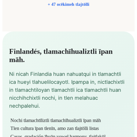
+ 47 ocēkimeh tlajtōlli
Finlandés, tlamachīhualiztli īpan
māh.
Ni nicah Finlandia huan nahuatqui in tlamachtli
ica hueyi tlahuelilocayotl. Ipampa in, nictlachixtli
in tlamachtiloyan tlamachtli ica tlamachtli huan
nicchihchixtli nochi, in tlen melahuac
nechpalehui.
Nochi tlamachtīliztli tlamachīhualiztli īpan māh
Tlen cultura īpan tlenīn, amo zan tlajtōlli listas
talo
Casos, gradación īhuān vowel harmony, tlajtlakōl
house