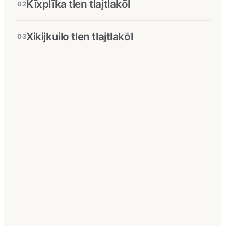
Kīxplīka tlen tlajtlakōl
02
Xikijkuilo tlen tlajtlakōl
03