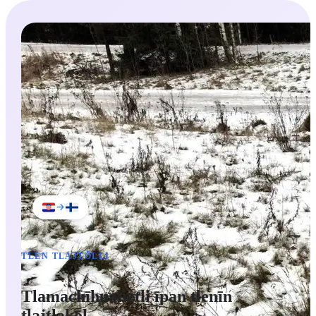
talossa
talo
in the house
kahvi
coffee
kaupasta
kauppa
from the shop
kirja
book
kotiin
koti
to home
vesi
water
kadulla
katu
on the street
TLEN TLAJTŌLLI
Tlamachīhualiztli īpan tlenīn
tlajtlakōl.