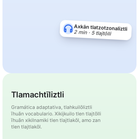
Axkān tlatzotzonaliztli
2 min · 5 tlajtōlli
Tlamachtīliztli
Gramática adaptativa, tlahkuilōliztli
īhuān vocabulario. Xikijkuilo tlen tlajtōlli
īhuān xikilnamiki tlen tlajtlakōl, amo zan
tlen tlajtlakōl.