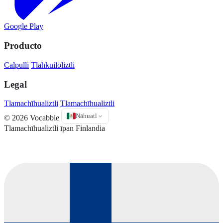
Google Play
Producto
Calpulli
Tlahkuilōliztli
Legal
Tlamachīhualiztli
Tlamachīhualiztli
Nāhuatl
© 2026 Vocabbie
Tlamachīhualiztli īpan Finlandia