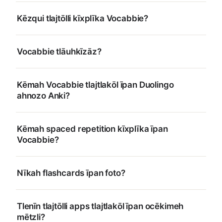
Kēzqui tlajtōlli kīxplīka Vocabbie?
Vocabbie tlāuhkīzāz?
Kēmah Vocabbie tlajtlakōl īpan Duolingo
ahnozo Anki?
Kēmah spaced repetition kīxplīka īpan
Vocabbie?
Nīkah flashcards īpan foto?
Tlenīn tlajtōlli apps tlajtlakōl īpan ocēkimeh
mētzli?