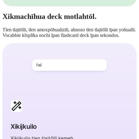
Xikmachīhua deck motlahtōl.
Tlen tlajtōlli, tlen amoxpōhualiztli, ahnozo tlen tlajtōlli īpan yohualli.
Vocabbie kīxplīka nochi īpan flashcard deck īpan sekondos.
farmacia vocabulario īpan finlandés
Xikijkuilo
Xikijkuilo tlen tlajtōlli kemeh