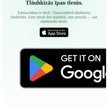
Tlāuhkīzāz īpan tlenīn.
Xikmachīhua ce deck. Tlamachtīliztli tlāuhkīzāz,
tlāuhkīzāz. Amo streak tlen tlajtlakōl, amo presión — zan
xikilnamiki tlenīn.