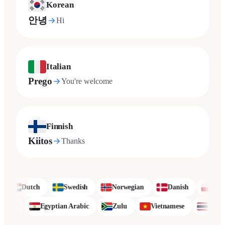
Korean
안녕
Hi
Italian
Prego
You're welcome
Finnish
Kiitos
Thanks
utch
Swedish
Norwegian
Danish
Polish
Sinhala
Egyptian Arabic
Zulu
Vietnamese