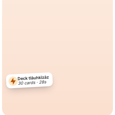
Deck tlāuhkīzāz
30 cards · 28s