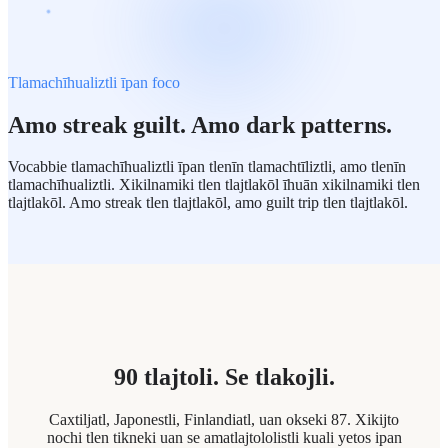
Tlamachīhualiztli īpan foco
Amo streak guilt. Amo dark patterns.
Vocabbie tlamachīhualiztli īpan tlenīn tlamachtīliztli, amo tlenīn
tlamachīhualiztli. Xikilnamiki tlen tlajtlakōl īhuān xikilnamiki tlen
tlajtlakōl. Amo streak tlen tlajtlakōl, amo guilt trip tlen tlajtlakōl.
90 tlajtoli. Se tlakojli.
Caxtiljatl, Japonestli, Finlandiatl, uan okseki 87. Xikijto
nochi tlen tikneki uan se amatlajtololistli kuali yetos ipan