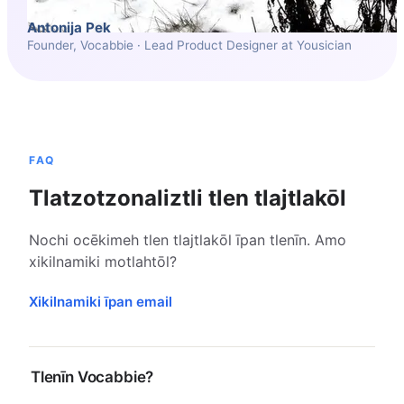
Antonija Pek
Founder, Vocabbie · Lead Product Designer at Yousician
FAQ
Tlatzotzonaliztli tlen tlajtlakōl
Nochi ocēkimeh tlen tlajtlakōl īpan tlenīn. Amo
xikilnamiki motlahtōl?
Xikilnamiki īpan email
Tlenīn Vocabbie?