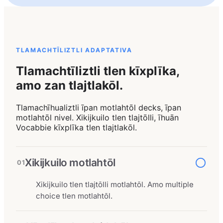
TLAMACHTĪLIZTLI ADAPTATIVA
Tlamachtīliztli tlen kīxplīka,
amo zan tlajtlakōl.
Tlamachīhualiztli īpan motlahtōl decks, īpan
motlahtōl nivel. Xikijkuilo tlen tlajtōlli, īhuān
Vocabbie kīxplīka tlen tlajtlakōl.
Xikijkuilo motlahtōl
01
Xikijkuilo tlen tlajtōlli motlahtōl. Amo multiple
choice tlen motlahtōl.