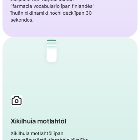
"farmacia vocabulario īpan finlandés"
īhuān xikilnamiki nochi deck īpan 30
sekondos.
talo · house
kissa · cat
vesi · water
Xikilhuia motlahtōl
Xikilhuia motlahtōl īpan