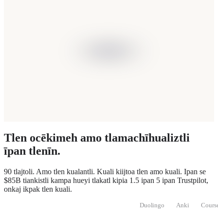
Tlen ocēkimeh amo tlamachīhualiztli
īpan tlenīn.
90 tlajtoli. Amo tlen kualantli. Kuali kiijtoa tlen amo kuali. Ipan se
$85B tiankistli kampa hueyi tlakatl kipia 1.5 ipan 5 ipan Trustpilot,
onkaj ikpak tlen kuali.
Duolingo
Anki
Cours