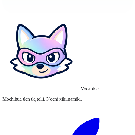
Vocabbie
Mochīhua tlen tlajtōlli. Nochi xikilnamiki.