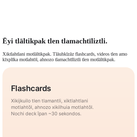
Ēyi tlāltikpak tlen tlamachtīliztli.
Xiktlahtlani motlāltikpak. Tlāuhkīzāz flashcards, videos tlen amo
kīxplīka motlahtōl, ahnozo tlamachtīliztli tlen motlāltikpak.
Flashcards
Xikijkuilo tlen tlamantli, xiktlahtlani
motlahtōl, ahnozo xikilhuia motlahtōl.
Nochi deck īpan ~30 sekondos.