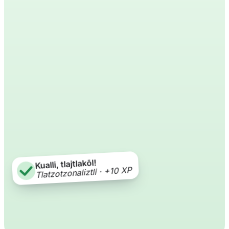
Kualli, tlajtlakōl!
Tlatzotzonaliztli · +10 XP