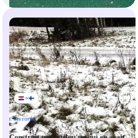
talossa
talo
in the house
kahvi
coffee
kaupasta
kauppa
from the shop
kirja
book
kotiin
koti
to home
vesi
water
kadulla
katu
on the street
L'HISTOIRE
Construit par quelqu'un qui en avait