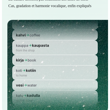
Cas, gradation et harmonie vocalique, enfin expliqués
talo
house
talossa
talo
in the house
kahvi
coffee
kaupasta
kauppa
from the shop
kirja
book
kotiin
koti
to home
vesi
water
kadulla
katu
on the street
talo
house