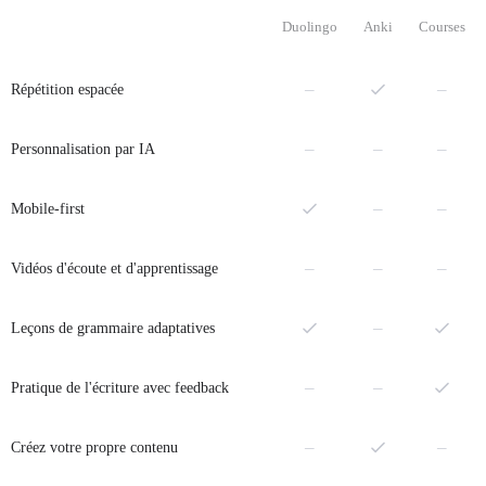
Duolingo
Anki
Courses
Non
Non
–
–
Répétition espacée
Non
Non
Non
–
–
–
Personnalisation par IA
Non
Non
–
–
Mobile-first
Non
Non
Non
–
–
–
Vidéos d'écoute et d'apprentissage
Non
–
Leçons de grammaire adaptatives
Non
Non
–
–
Pratique de l'écriture avec feedback
Non
Non
–
–
Créez votre propre contenu