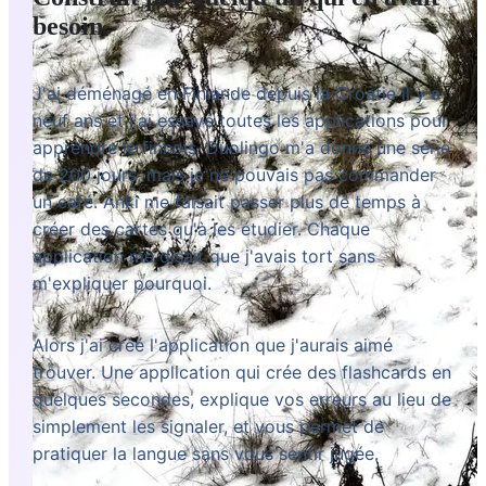
besoin.
J'ai déménagé en Finlande depuis la Croatie il y a
neuf ans et j'ai essayé toutes les applications pour
apprendre le finnois. Duolingo m'a donné une série
de 200 jours, mais je ne pouvais pas commander
un café. Anki me faisait passer plus de temps à
créer des cartes qu'à les étudier. Chaque
application me disait que j'avais tort sans
m'expliquer pourquoi.
Alors j'ai créé l'application que j'aurais aimé
trouver. Une application qui crée des flashcards en
quelques secondes, explique vos erreurs au lieu de
simplement les signaler, et vous permet de
pratiquer la langue sans vous sentir jugée.