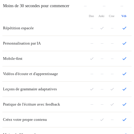
Non
Non
Non
–
–
–
Moins de 30 secondes pour commencer
Duo
Anki
Crse
Vcb
–
–
Répétition espacée
–
–
–
Personnalisation par IA
–
–
Mobile-first
–
–
–
Vidéos d'écoute et d'apprentissage
–
Leçons de grammaire adaptatives
–
–
Pratique de l'écriture avec feedback
–
–
Créez votre propre contenu