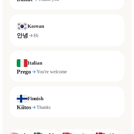
Korean
안녕
Hi
Italian
Prego
You're welcome
Finnish
Kiitos
Thanks